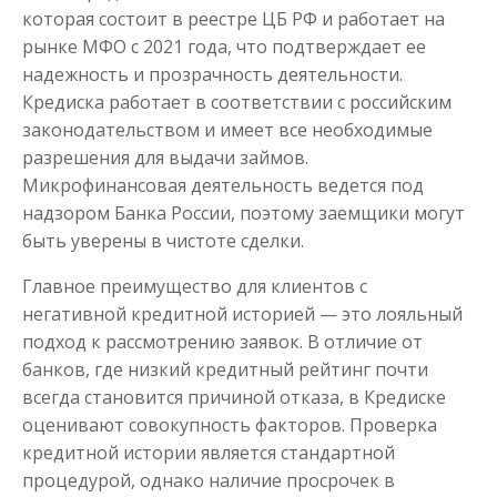
которая состоит в реестре ЦБ РФ и работает на
рынке МФО с 2021 года, что подтверждает ее
надежность и прозрачность деятельности.
Кредиска работает в соответствии с российским
законодательством и имеет все необходимые
разрешения для выдачи займов.
Микрофинансовая деятельность ведется под
надзором Банка России, поэтому заемщики могут
Моментальный займ
быть уверены в чистоте сделки.
Главное преимущество для клиентов с
до
50 000
₽
Сумма
от 1
до 21 дня
Срок
негативной кредитной историей — это лояльный
подход к рассмотрению заявок. В отличие от
Получить
банков, где низкий кредитный рейтинг почти
всегда становится причиной отказа, в Кредиске
оценивают совокупность факторов. Проверка
кредитной истории является стандартной
процедурой, однако наличие просрочек в