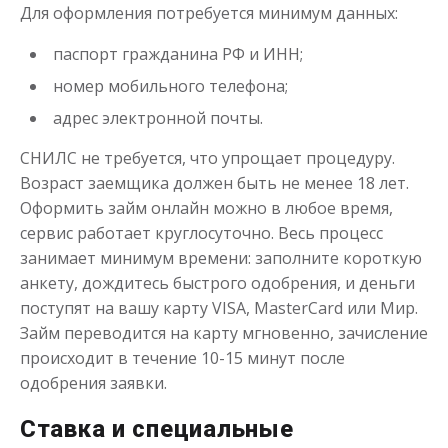
Для оформления потребуется минимум данных:
от 1
до 21 дня
Срок
Получить
паспорт гражданина РФ и ИНН;
номер мобильного телефона;
адрес электронной почты.
СНИЛС не требуется, что упрощает процедуру.
Возраст заемщика должен быть не менее 18 лет.
Оформить займ онлайн можно в любое время,
сервис работает круглосуточно. Весь процесс
Деньги до зарплаты
занимает минимум времени: заполните короткую
анкету, дождитесь быстрого одобрения, и деньги
поступят на вашу карту VISA, MasterCard или Мир.
до
50 000
₽
Сумма
от 1
до 21 дня
Срок
Займ переводится на карту мгновенно, зачисление
происходит в течение 10-15 минут после
Получить
одобрения заявки.
Ставка и специальные