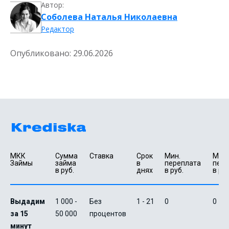
Автор:
Соболева Наталья Николаевна
Редактор
Опубликовано:
29.06.2026
МКК 
Сумма 
Ставка
Срок 
Мин. 

Макс.
Займы
займа 
в 
переплата 
пере
в руб.
днях
в руб.
в руб
Выдадим
1 000 -
Без
1 - 21
0
0
за 15
50 000
процентов
минут