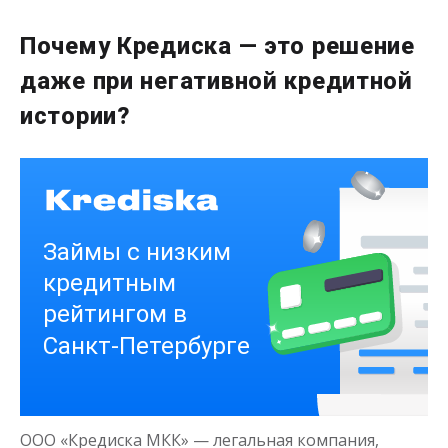
Первый раз без комиссии
Почему Кредиска — это решение
до
50 000
₽
даже при негативной кредитной
Сумма
от 1
до 21 дня
Срок
истории?
Получить
Деньги на здоровье
до
50 000
₽
Сумма
от 1
до 21 дня
Срок
ООО «Кредиска МКК» — легальная компания,
Получить