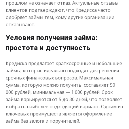
прошлом не означает отказ. Актуальные отзывы
клиентов подтверждают, что Кредиска часто
одобряет займы тем, кому другие организации
Одолжим до 30 дней
отказывают.
до
50 000
₽
Сумма
Условия получения займа:
от 1
до 30 дня
Срок
простота и доступность
Получить
Кредиска предлагает краткосрочные и небольшие
займы, которые идеально подходят для решения
срочных финансовых вопросов. Максимальная
сумма, которую можно получить, составляет 50
000 рублей, минимальная — 1 000 рублей. Срок
займа варьируются от 5 до 30 дней, что позволяет
выбрать наиболее подходящий вариант. Одним из
Переведём в долг
ключевых преимуществ является оформление
займа без залога и поручителей.
до
50 000
₽
Сумма