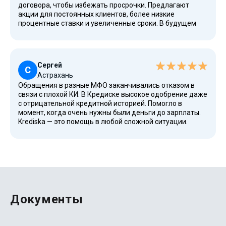
договора, чтобы избежать просрочки. Предлагают
акции для постоянных клиентов, более низкие
процентные ставки и увеличенные сроки. В будущем
планирую брать еще несколько займов в Кредиске.
Сергей
С
Астрахань
Обращения в разные МФО заканчивались отказом в
связи с плохой КИ. В Кредиске высокое одобрение даже
с отрицательной кредитной историей. Помогло в
момент, когда очень нужны были деньги до зарплаты.
Krediska — это помощь в любой сложной ситуации.
Оформите онлайн-заявку и убедитесь сами!
Документы