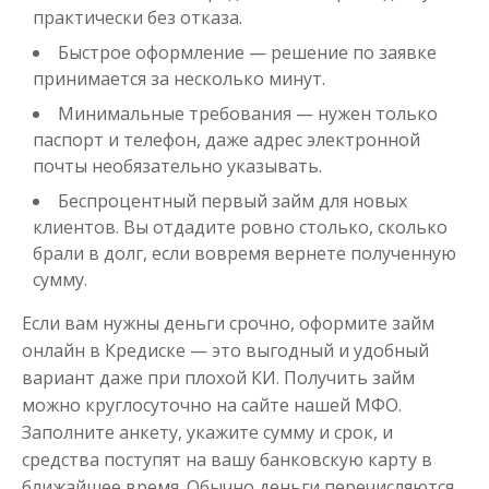
практически без отказа.
Быстрое оформление — решение по заявке
принимается за несколько минут.
Минимальные требования — нужен только
паспорт и телефон, даже адрес электронной
Займ через систему быстрых
почты необязательно указывать.
платежей
Беспроцентный первый займ для новых
клиентов. Вы отдадите ровно столько, сколько
до
50 000
₽
Сумма
брали в долг, если вовремя вернете полученную
от 1
до 21 дня
Срок
сумму.
Получить
Если вам нужны деньги срочно, оформите займ
онлайн в Кредиске — это выгодный и удобный
вариант даже при плохой КИ. Получить займ
можно круглосуточно на сайте нашей МФО.
Заполните анкету, укажите сумму и срок, и
средства поступят на вашу банковскую карту в
ближайшее время. Обычно деньги перечисляются