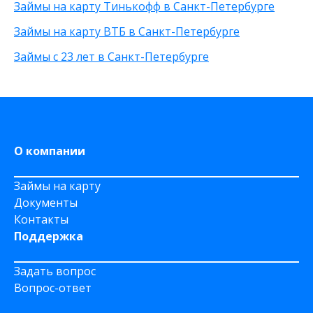
Займы на карту Тинькофф в Санкт-Петербурге
На карту круглосуточно
Не выходя из дома
Займы на карту ВТБ в Санкт-Петербурге
С 20 лет
Займы с 23 лет в Санкт-Петербурге
Через приложение
На карту Моментум
На Яндекс Деньги
На Сберкнижку
На дому срочно
О компании
Займы на карту
Документы
Контакты
Поддержка
Задать вопрос
Вопрос-ответ