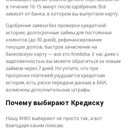
в течение 10-15 минут после одобрения. Всё
Займ на кошелек Qiwi
зависит от банка, в котором вы выпустили карту.
Одобрение заявки без проверки кредитной
до
50 000
₽
Сумма
от 1
до 21 дня
истории, долгосрочные займы для постоянных
Срок
клиентов (до 30 дней), рефинансирование
Получить
текущих долгов, быстрое зачисление на
банковскую карту — всё это Krediska. У нас даже с
задолженностью вы можете обратиться за новым
займом через 7 дней. Но учтите, что при
просрочке платежей ухудшается кредитная
история, есть риски передачи данных в БКИ,
возможны дополнительные штрафы.
Почему выбирают Кредиску
Нашу МФО выбирают не просто так, а вот
благодаря каким плюсам: