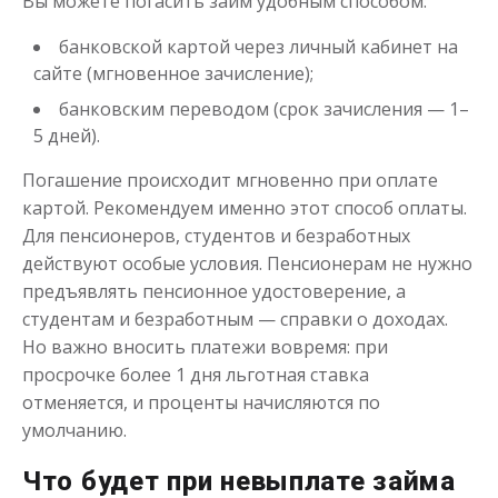
Вы можете погасить займ удобным способом:
банковской картой через личный кабинет на
сайте (мгновенное зачисление);
банковским переводом (срок зачисления — 1–
Деньги до зарплаты
5 дней).
Погашение происходит мгновенно при оплате
до
50 000
₽
Сумма
картой. Рекомендуем именно этот способ оплаты.
от 1
до 21 дня
Срок
Для пенсионеров, студентов и безработных
Получить
действуют особые условия. Пенсионерам не нужно
предъявлять пенсионное удостоверение, а
студентам и безработным — справки о доходах.
Но важно вносить платежи вовремя: при
просрочке более 1 дня льготная ставка
отменяется, и проценты начисляются по
умолчанию.
Займ на карту с плохой
кредитной историей
Что будет при невыплате займа