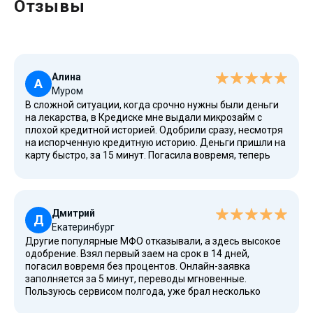
Отзывы
Алина
А
Муром
В сложной ситуации, когда срочно нужны были деньги
на лекарства, в Кредиске мне выдали микрозайм с
плохой кредитной историей. Одобрили сразу, несмотря
на испорченную кредитную историю. Деньги пришли на
карту быстро, за 15 минут. Погасила вовремя, теперь
шансы на получение займа выросли.
Дмитрий
Д
Екатеринбург
Другие популярные МФО отказывали, а здесь высокое
одобрение. Взял первый заем на срок в 14 дней,
погасил вовремя без процентов. Онлайн-заявка
заполняется за 5 минут, переводы мгновенные.
Пользуюсь сервисом полгода, уже брал несколько
займов подряд. Хорошо, что есть продление срока