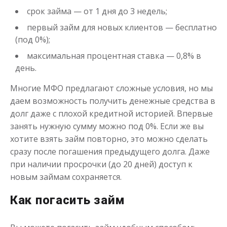
от 1
до 30 дня
Срок
срок займа — от 1 дня до 3 недель;
Получить
первый займ для новых клиентов — бесплатно
(под 0%);
максимальная процентная ставка — 0,8% в
день.
Многие МФО предлагают сложные условия, но мы
даем возможность получить денежные средства в
долг даже с плохой кредитной историей. Впервые
Переведём в долг
занять нужную сумму можно под 0%. Если же вы
хотите взять займ повторно, это можно сделать
сразу после погашения предыдущего долга. Даже
до
50 000
₽
Сумма
при наличии просрочки (до 20 дней) доступ к
от 1
до 21 дня
Срок
новым займам сохраняется.
Получить
Как погасить займ