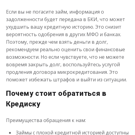
Если вы не погасите займ, информация о
до
50 000
₽
Сумма
задолженности будет передана в БКИ, что может
от 1
до 21 дня
Срок
ухудшить вашу кредитную историю. Это снизит
Получить
вероятность одобрения в других МФО и банках.
Поэтому, прежде чем взять деньги в долг,
рекомендуем реально оценить свои финансовые
возможности. Но если чувствуете, что не можете
вовремя закрыть долг, воспользуйтесь услугой
продления договора микрокредитования. Это
поможет избежать штрафов и выйти из ситуации.
Займ с открытыми просрочками
Почему стоит обратиться в
Кредиску
до
50 000
₽
Сумма
от 1
до 21 дня
Срок
Преимущества обращения к нам:
Получить
Займы с плохой кредитной историей доступны