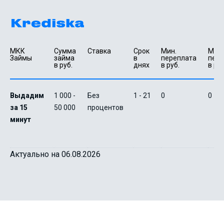
МКК 
Сумма 
Ставка
Срок 
Мин. 

Макс.
Займы
займа 
в 
переплата 
пере
в руб.
днях
в руб.
в руб
Выдадим
1 000 -
Без
1 - 21
0
0
за 15
50 000
процентов
минут
Актуально на 06.08.2026