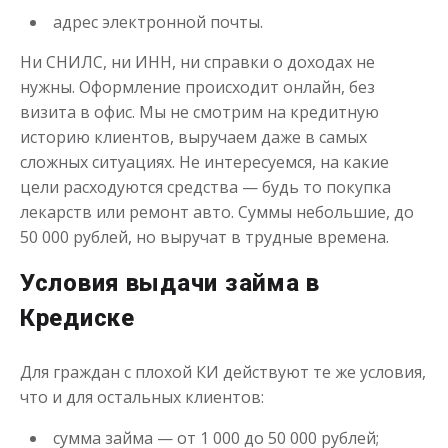
адрес электронной почты.
Ни СНИЛС, ни ИНН, ни справки о доходах не
Моментальный займ
нужны. Оформление происходит онлайн, без
визита в офис. Мы не смотрим на кредитную
до
50 000
₽
Сумма
историю клиентов, выручаем даже в самых
от 1
до 21 дня
Срок
сложных ситуациях. Не интересуемся, на какие
Получить
цели расходуются средства — будь то покупка
лекарств или ремонт авто. Суммы небольшие, до
50 000 рублей, но выручат в трудные времена.
Условия выдачи займа в
Кредиске
Для граждан с плохой КИ действуют те же условия,
Одолжим до 30 дней
что и для остальных клиентов:
сумма займа — от 1 000 до 50 000 рублей;
до
50 000
₽
Сумма